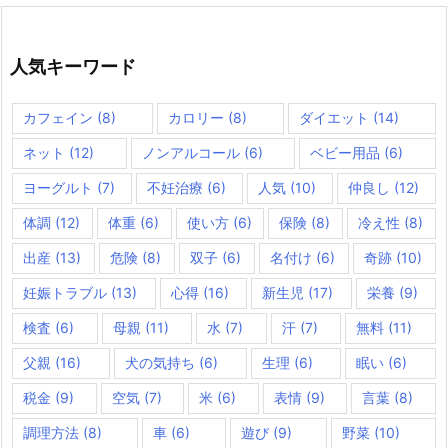
人気キーワード
カフェイン
(8)
カロリー
(8)
ダイエット
(14)
ネット
(12)
ノンアルコール
(6)
ベビー用品
(6)
ヨーグルト
(7)
不妊治療
(6)
人気
(10)
仲良し
(12)
体調
(12)
体重
(6)
使い方
(6)
保険
(8)
冷え性
(8)
出産
(13)
危険
(8)
双子
(6)
名付け
(6)
奇跡
(10)
妊娠トラブル
(13)
心得
(16)
新生児
(17)
栄養
(9)
検査
(6)
母親
(11)
水
(7)
汗
(7)
無料
(11)
父親
(16)
犬の気持ち
(6)
生理
(6)
眠い
(6)
税金
(9)
空気
(7)
米
(6)
表情
(9)
言葉
(8)
調理方法
(8)
車
(6)
遊び
(9)
野菜
(10)