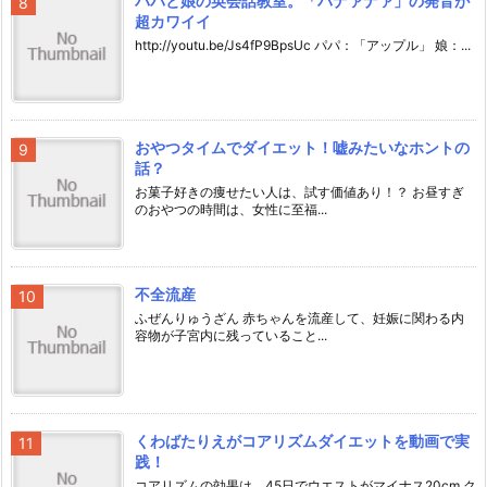
パパと娘の英会話教室。「バナァナァ」の発音が
超カワイイ
http://youtu.be/Js4fP9BpsUc パパ：「アップル」 娘：...
おやつタイムでダイエット！嘘みたいなホントの
話？
お菓子好きの痩せたい人は、試す価値あり！？ お昼すぎ
のおやつの時間は、女性に至福...
不全流産
ふぜんりゅうざん 赤ちゃんを流産して、妊娠に関わる内
容物が子宮内に残っていること...
くわばたりえがコアリズムダイエットを動画で実
践！
コアリズムの効果は、45日でウエストがマイナス20cm ク