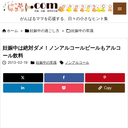

がんばるママを応援する、日々の小さなヒント集

メニュ

ホーム
>

妊娠中の過ごし方
>

妊娠中の常識

サイド
妊娠中は絶対ダメ！ノンアルコールビールもアルコ

ール飲料
前へ

2013-02-19

妊娠中の常識

ノンアルコール

次へ

検索
Copy