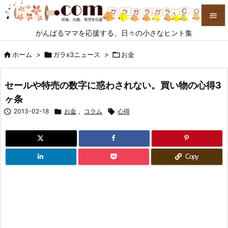

がんばるママを応援する、日々の小さなヒント集

メニュ

ホーム
>

ガラx3ニュース
>

お金

サイド
セールや特売の数字に惑わされない。買い物の心得3

ヶ条
前へ

2013-02-18

お金
,
コラム

心得

次へ

検索
Copy