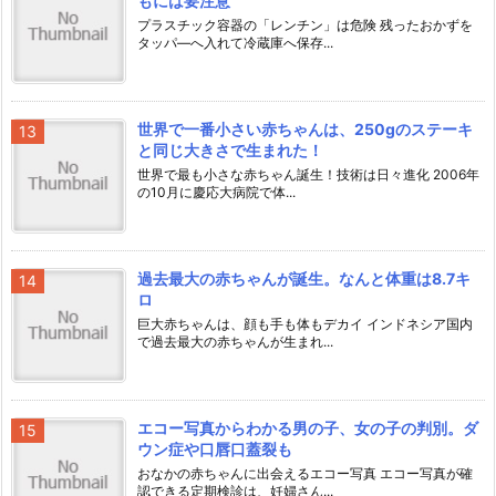
もには要注意
プラスチック容器の「レンチン」は危険 残ったおかずを
タッパ―へ入れて冷蔵庫へ保存...
世界で一番小さい赤ちゃんは、250gのステーキ
と同じ大きさで生まれた！
世界で最も小さな赤ちゃん誕生！技術は日々進化 2006年
の10月に慶応大病院で体...
過去最大の赤ちゃんが誕生。なんと体重は8.7キ
ロ
巨大赤ちゃんは、顔も手も体もデカイ インドネシア国内
で過去最大の赤ちゃんが生まれ...
エコー写真からわかる男の子、女の子の判別。ダ
ウン症や口唇口蓋裂も
おなかの赤ちゃんに出会えるエコー写真 エコー写真が確
認できる定期検診は、妊婦さん...