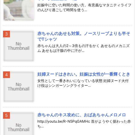
妊娠中に空いた時間の使い方。有意義なマタニティライフ
のんびり過ごして時間を使う...
赤ちゃんのあせも対策。ノースリーブよりも半そ
でTシャツ
赤ちゃんは大人の2～3倍もの汗をかく あせものメカニズ
ム あせもは汗腺の中に汗が...
妊婦ヌードはきれい。妊娠は女性が一番輝くとき
女性として一番きれいになっている状態 妊婦ヌード火付
け役はシンガーソングライター...
赤ちゃんのキス攻めに、おばあちゃんメロメロ
http://youtu.be/R-N5PqGAMHc 首がようやく据わった赤
ち...