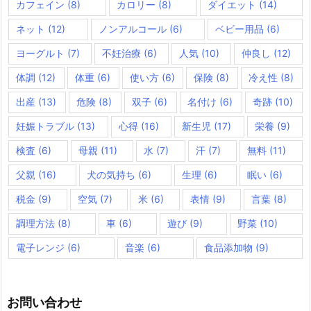
カフェイン
(8)
カロリー
(8)
ダイエット
(14)
ネット
(12)
ノンアルコール
(6)
ベビー用品
(6)
ヨーグルト
(7)
不妊治療
(6)
人気
(10)
仲良し
(12)
体調
(12)
体重
(6)
使い方
(6)
保険
(8)
冷え性
(8)
出産
(13)
危険
(8)
双子
(6)
名付け
(6)
奇跡
(10)
妊娠トラブル
(13)
心得
(16)
新生児
(17)
栄養
(9)
検査
(6)
母親
(11)
水
(7)
汗
(7)
無料
(11)
父親
(16)
犬の気持ち
(6)
生理
(6)
眠い
(6)
税金
(9)
空気
(7)
米
(6)
表情
(9)
言葉
(8)
調理方法
(8)
車
(6)
遊び
(9)
野菜
(10)
電子レンジ
(6)
音楽
(6)
食品添加物
(9)
お問い合わせ