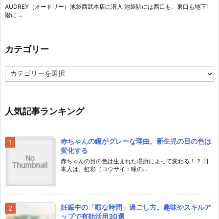
AUDREY（オードリー）池袋西武本店に潜入 池袋駅には西口も、東口も地下1
階に ...
カテゴリー
カ
テ
ゴ
リ
ー
人気記事ランキング
赤ちゃんの瞳がグレーな理由。新生児の目の色は
変化する
赤ちゃんの目の色は生まれた場所によって変わる！？ 日
本人は、虹彩（コウサイ：瞳の...
妊娠中の「暇な時間」過ごし方。趣味やスキルア
ップで有効活用30選