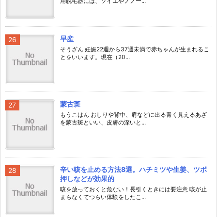
用脱毛器には、ソイエやノノー...
早産
そうざん 妊娠22週から37週未満で赤ちゃんが生まれるこ
とをいいます。現在（20...
蒙古斑
もうこはん おしりや背中、肩などに出る青く見えるあざ
を蒙古斑といい、皮膚の深いと...
辛い咳を止める方法8選。ハチミツや生姜、ツボ
押しなどが効果的
咳を放っておくと危ない！長引くときには要注意 咳が止
まらなくてつらい体験をしたこ...