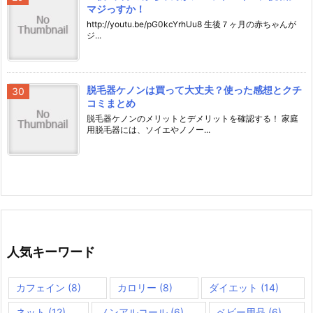
マジっすか！
http://youtu.be/pG0kcYrhUu8 生後７ヶ月の赤ちゃんが
ジ...
脱毛器ケノンは買って大丈夫？使った感想とクチ
コミまとめ
脱毛器ケノンのメリットとデメリットを確認する！ 家庭
用脱毛器には、ソイエやノノー...
人気キーワード
カフェイン
(8)
カロリー
(8)
ダイエット
(14)
ネット
(12)
ノンアルコール
(6)
ベビー用品
(6)