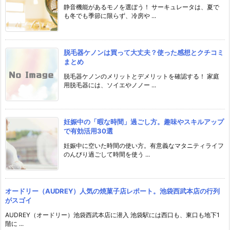
静音機能があるモノを選ぼう！ サーキュレータは、夏で
も冬でも季節に限らず、冷房や ...
脱毛器ケノンは買って大丈夫？使った感想とクチコミ
まとめ
脱毛器ケノンのメリットとデメリットを確認する！ 家庭
用脱毛器には、ソイエやノノー ...
妊娠中の「暇な時間」過ごし方。趣味やスキルアップ
で有効活用30選
妊娠中に空いた時間の使い方。有意義なマタニティライフ
のんびり過ごして時間を使う ...
オードリー（AUDREY）人気の焼菓子店レポート。池袋西武本店の行列
がスゴイ
AUDREY（オードリー）池袋西武本店に潜入 池袋駅には西口も、東口も地下1
階に ...