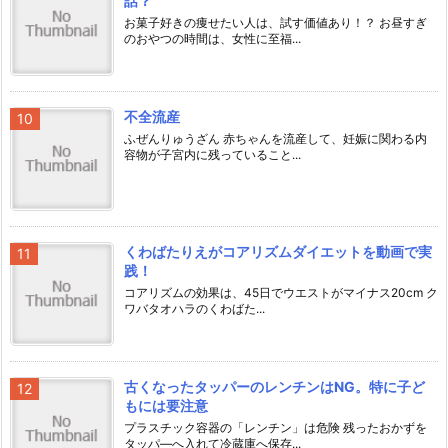
話？
お菓子好きの痩せたい人は、試す価値あり！？ お昼すぎ
のおやつの時間は、女性に至福...
不全流産
ふぜんりゅうざん 赤ちゃんを流産して、妊娠に関わる内
容物が子宮内に残っていること...
くわばたりえがコアリズムダイエットを動画で実
践！
コアリズムの効果は、45日でウエストがマイナス20cm ク
ワバタオハラのくわばた...
古くなったタッパーのレンチンはNG。特に子ど
もには要注意
プラスチック容器の「レンチン」は危険 残ったおかずを
タッパ―へ入れて冷蔵庫へ保存...