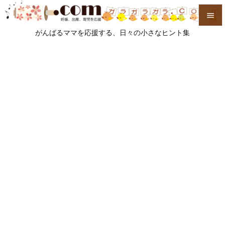

がんばるママを応援する、日々の小さなヒント集

メニュ

サイド

前へ

次へ

検索