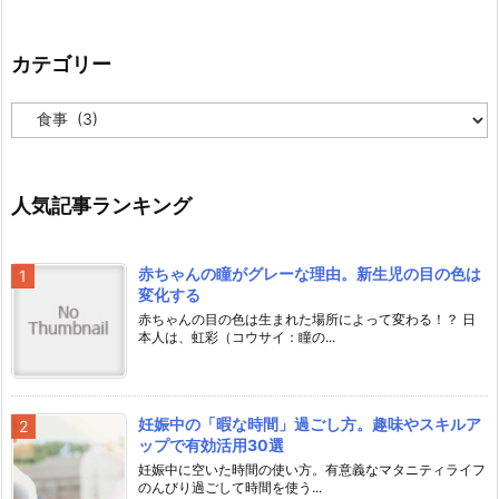
カテゴリー
カ
テ
ゴ
リ
ー
人気記事ランキング
赤ちゃんの瞳がグレーな理由。新生児の目の色は
変化する
赤ちゃんの目の色は生まれた場所によって変わる！？ 日
本人は、虹彩（コウサイ：瞳の...
妊娠中の「暇な時間」過ごし方。趣味やスキルア
ップで有効活用30選
妊娠中に空いた時間の使い方。有意義なマタニティライフ
のんびり過ごして時間を使う...