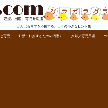
がんばるママを応援する、日々の小さなヒント集
と育児
妊活（妊娠するための活動）
妊娠／育児用語
ガ