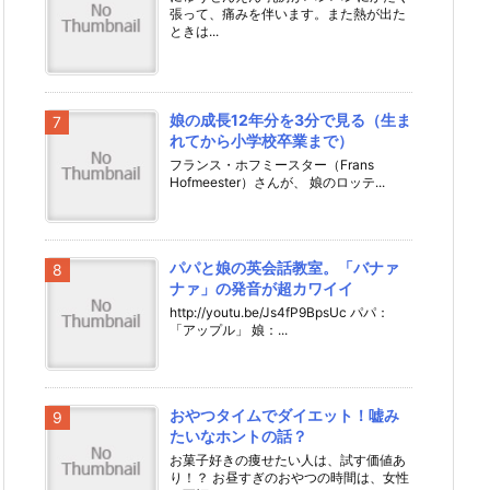
張って、痛みを伴います。また熱が出た
ときは...
娘の成長12年分を3分で見る（生ま
れてから小学校卒業まで）
フランス・ホフミースター（Frans
Hofmeester）さんが、 娘のロッテ...
パパと娘の英会話教室。「バナァ
ナァ」の発音が超カワイイ
http://youtu.be/Js4fP9BpsUc パパ：
「アップル」 娘：...
おやつタイムでダイエット！嘘み
たいなホントの話？
お菓子好きの痩せたい人は、試す価値あ
り！？ お昼すぎのおやつの時間は、女性