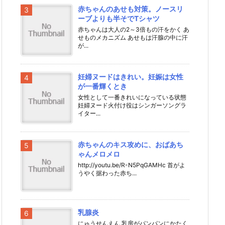
赤ちゃんのあせも対策。ノースリ
ーブよりも半そでTシャツ
赤ちゃんは大人の2～3倍もの汗をかく あ
せものメカニズム あせもは汗腺の中に汗
が...
妊婦ヌードはきれい。妊娠は女性
が一番輝くとき
女性として一番きれいになっている状態
妊婦ヌード火付け役はシンガーソングラ
イター...
赤ちゃんのキス攻めに、おばあち
ゃんメロメロ
http://youtu.be/R-N5PqGAMHc 首がよ
うやく据わった赤ち...
乳腺炎
にゅうせんえん 乳房がパンパンにかたく