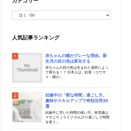
カテゴリー
カ
テ
ゴ
リ
ー
人気記事ランキング
赤ちゃんの瞳がグレーな理由。新
生児の目の色は変化する
赤ちゃんの目の色は生まれた場所によっ
て変わる！？ 日本人は、虹彩（コウサ
イ：瞳の...
妊娠中の「暇な時間」過ごし方。
趣味やスキルアップで有効活用30
選
妊娠中に空いた時間の使い方。有意義な
マタニティライフ のんびり過ごして時間
を使う...