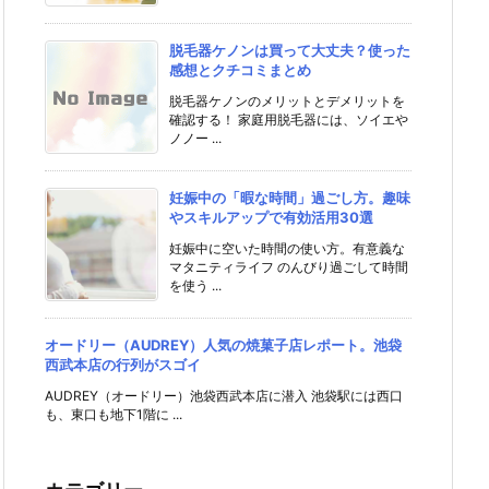
脱毛器ケノンは買って大丈夫？使った
感想とクチコミまとめ
脱毛器ケノンのメリットとデメリットを
確認する！ 家庭用脱毛器には、ソイエや
ノノー ...
妊娠中の「暇な時間」過ごし方。趣味
やスキルアップで有効活用30選
妊娠中に空いた時間の使い方。有意義な
マタニティライフ のんびり過ごして時間
を使う ...
オードリー（AUDREY）人気の焼菓子店レポート。池袋
西武本店の行列がスゴイ
AUDREY（オードリー）池袋西武本店に潜入 池袋駅には西口
も、東口も地下1階に ...