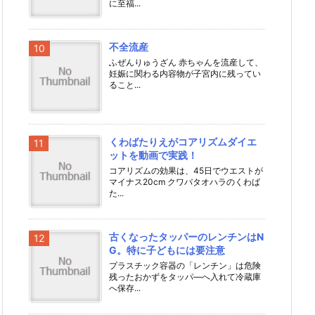
に至福...
不全流産
ふぜんりゅうざん 赤ちゃんを流産して、
妊娠に関わる内容物が子宮内に残ってい
ること...
くわばたりえがコアリズムダイエ
ットを動画で実践！
コアリズムの効果は、45日でウエストが
マイナス20cm クワバタオハラのくわば
た...
古くなったタッパーのレンチンはN
G。特に子どもには要注意
プラスチック容器の「レンチン」は危険
残ったおかずをタッパ―へ入れて冷蔵庫
へ保存...