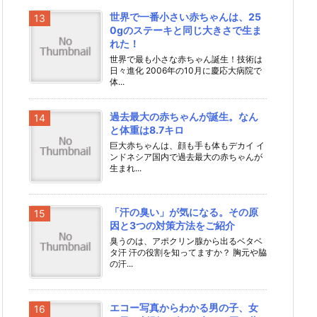
世界で一番小さい赤ちゃんは、25
0gのステーキと同じ大きさで生ま
れた！
世界で最も小さな赤ちゃん誕生！技術は
日々進化 2006年の10月に慶応大病院で
体...
過去最大の赤ちゃんが誕生。なん
と体重は8.7キロ
巨大赤ちゃんは、顔も手も体もデカイ イ
ンドネシア国内で過去最大の赤ちゃんが
生まれ...
「汗の臭い」が気になる。その原
因と3つの対策方法をご紹介
臭うのは、アポクリン腺から出るベタベ
タ汗 汗の役割を知ってますか？ 胸元や脇
の汗...
エコー写真からわかる男の子、女