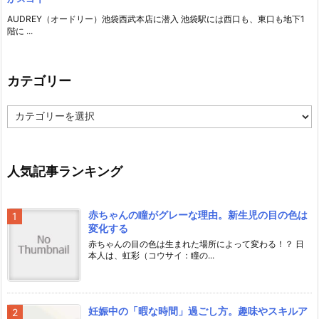
AUDREY（オードリー）池袋西武本店に潜入 池袋駅には西口も、東口も地下1
階に ...
カテゴリー
カ
テ
ゴ
リ
ー
人気記事ランキング
赤ちゃんの瞳がグレーな理由。新生児の目の色は
変化する
赤ちゃんの目の色は生まれた場所によって変わる！？ 日
本人は、虹彩（コウサイ：瞳の...
妊娠中の「暇な時間」過ごし方。趣味やスキルア