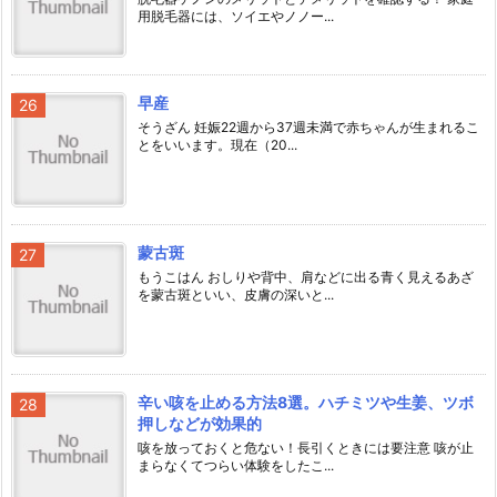
用脱毛器には、ソイエやノノー...
早産
そうざん 妊娠22週から37週未満で赤ちゃんが生まれるこ
とをいいます。現在（20...
蒙古斑
もうこはん おしりや背中、肩などに出る青く見えるあざ
を蒙古斑といい、皮膚の深いと...
辛い咳を止める方法8選。ハチミツや生姜、ツボ
押しなどが効果的
咳を放っておくと危ない！長引くときには要注意 咳が止
まらなくてつらい体験をしたこ...