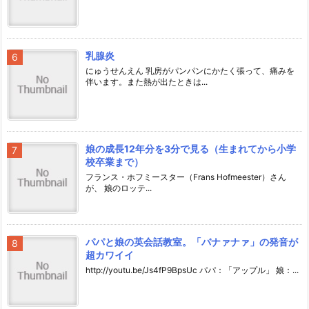
乳腺炎
にゅうせんえん 乳房がパンパンにかたく張って、痛みを
伴います。また熱が出たときは...
娘の成長12年分を3分で見る（生まれてから小学
校卒業まで）
フランス・ホフミースター（Frans Hofmeester）さん
が、 娘のロッテ...
パパと娘の英会話教室。「バナァナァ」の発音が
超カワイイ
http://youtu.be/Js4fP9BpsUc パパ：「アップル」 娘：...