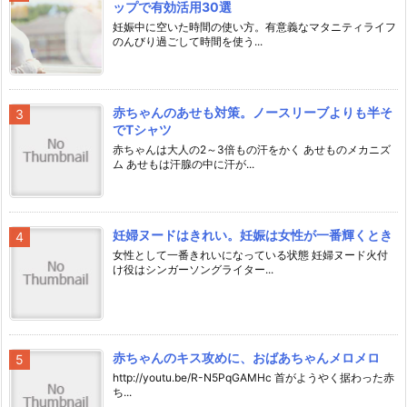
ップで有効活用30選
妊娠中に空いた時間の使い方。有意義なマタニティライフ
のんびり過ごして時間を使う...
赤ちゃんのあせも対策。ノースリーブよりも半そ
でTシャツ
赤ちゃんは大人の2～3倍もの汗をかく あせものメカニズ
ム あせもは汗腺の中に汗が...
妊婦ヌードはきれい。妊娠は女性が一番輝くとき
女性として一番きれいになっている状態 妊婦ヌード火付
け役はシンガーソングライター...
赤ちゃんのキス攻めに、おばあちゃんメロメロ
http://youtu.be/R-N5PqGAMHc 首がようやく据わった赤
ち...