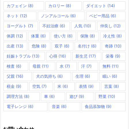
カフェイン
(8)
カロリー
(8)
ダイエット
(14)
ネット
(12)
ノンアルコール
(6)
ベビー用品
(6)
ヨーグルト
(7)
不妊治療
(6)
人気
(10)
仲良し
(12)
体調
(12)
体重
(6)
使い方
(6)
保険
(8)
冷え性
(8)
出産
(13)
危険
(8)
双子
(6)
名付け
(6)
奇跡
(10)
妊娠トラブル
(13)
心得
(16)
新生児
(17)
栄養
(9)
検査
(6)
母親
(11)
水
(7)
汗
(7)
無料
(11)
父親
(16)
犬の気持ち
(6)
生理
(6)
眠い
(6)
税金
(9)
空気
(7)
米
(6)
表情
(9)
言葉
(8)
調理方法
(8)
車
(6)
遊び
(9)
野菜
(10)
電子レンジ
(6)
音楽
(6)
食品添加物
(9)