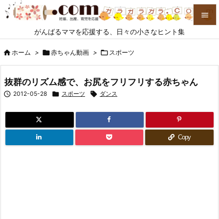

がんばるママを応援する、日々の小さなヒント集

メニュ

ホーム
>

赤ちゃん動画
>

スポーツ

サイド
抜群のリズム感で、お尻をフリフリする赤ちゃん


2012-05-28

スポーツ

ダンス
前へ

次へ

Copy
検索