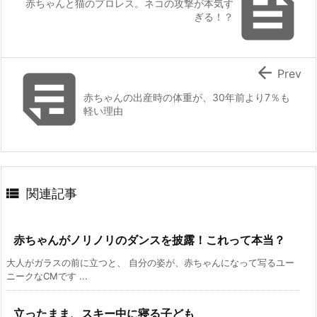

赤ちゃんと猫のプロレス。ネコの攻撃が本気す
ぎる！？


Prev
赤ちゃんの出産時の体重が、30年前より7％も
軽い理由

関連記事
赤ちゃんがノリノリのダンスを披露！これって本当？
大人がガラスの前に立つと、 自分の姿が、赤ちゃんになって写るユー
ニークなCMです ...
立ったまま、スキー中に寝る子ども