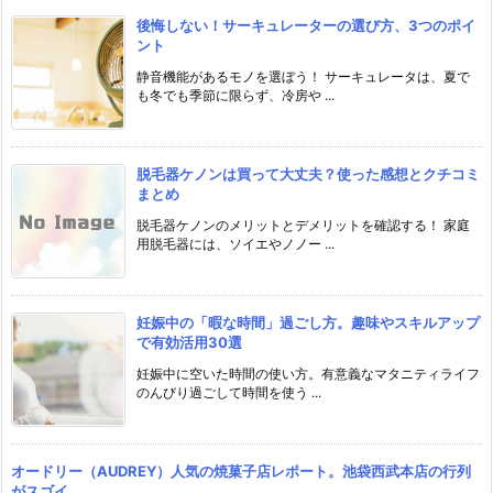
後悔しない！サーキュレーターの選び方、3つのポイ
ント
静音機能があるモノを選ぼう！ サーキュレータは、夏で
も冬でも季節に限らず、冷房や ...
脱毛器ケノンは買って大丈夫？使った感想とクチコミ
まとめ
脱毛器ケノンのメリットとデメリットを確認する！ 家庭
用脱毛器には、ソイエやノノー ...
妊娠中の「暇な時間」過ごし方。趣味やスキルアップ
で有効活用30選
妊娠中に空いた時間の使い方。有意義なマタニティライフ
のんびり過ごして時間を使う ...
オードリー（AUDREY）人気の焼菓子店レポート。池袋西武本店の行列
がスゴイ