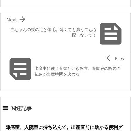

Next

赤ちゃんの髪の毛と体毛。薄くても濃くても心
配しないで！


Prev
出産中に使う骨盤といきみ方。骨盤底の筋肉の
強さが出産時間を決める

関連記事
陣痛室、入院室に持ち込んで。出産直前に助かる便利グ