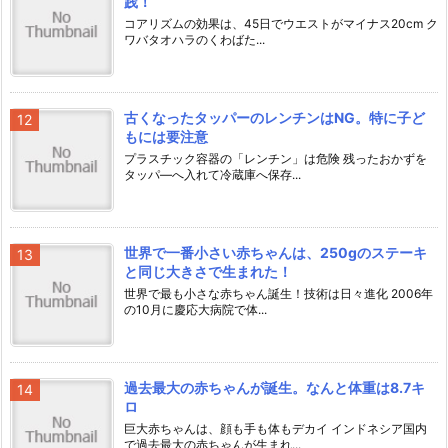
践！
コアリズムの効果は、45日でウエストがマイナス20cm ク
ワバタオハラのくわばた...
古くなったタッパーのレンチンはNG。特に子ど
もには要注意
プラスチック容器の「レンチン」は危険 残ったおかずを
タッパ―へ入れて冷蔵庫へ保存...
世界で一番小さい赤ちゃんは、250gのステーキ
と同じ大きさで生まれた！
世界で最も小さな赤ちゃん誕生！技術は日々進化 2006年
の10月に慶応大病院で体...
過去最大の赤ちゃんが誕生。なんと体重は8.7キ
ロ
巨大赤ちゃんは、顔も手も体もデカイ インドネシア国内
で過去最大の赤ちゃんが生まれ...