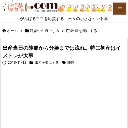

がんばるママを応援する、日々の小さなヒント集

メニュ

ホーム
>

妊娠中の過ごし方
>

出産を楽にする

サイド
出産当日の陣痛から分娩までは流れ。特に初産はイ

メトレが大事
前へ

2016-11-12

出産を楽にする

陣痛

次へ

検索