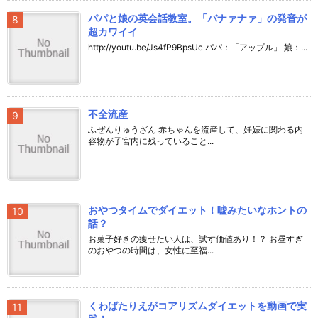
パパと娘の英会話教室。「バナァナァ」の発音が
超カワイイ
http://youtu.be/Js4fP9BpsUc パパ：「アップル」 娘：...
不全流産
ふぜんりゅうざん 赤ちゃんを流産して、妊娠に関わる内
容物が子宮内に残っていること...
おやつタイムでダイエット！嘘みたいなホントの
話？
お菓子好きの痩せたい人は、試す価値あり！？ お昼すぎ
のおやつの時間は、女性に至福...
くわばたりえがコアリズムダイエットを動画で実