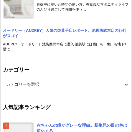
妊娠中に空いた時間の使い方。有意義なマタニティライフ
のんびり過ごして時間を使う ...
オードリー（AUDREY）人気の焼菓子店レポート。池袋西武本店の行列
がスゴイ
AUDREY（オードリー）池袋西武本店に潜入 池袋駅には西口も、東口も地下1
階に ...
カテゴリー
カ
テ
ゴ
リ
ー
人気記事ランキング
赤ちゃんの瞳がグレーな理由。新生児の目の色は
変化する