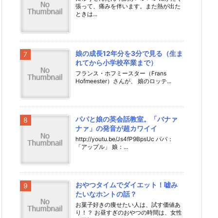
張って、痛みを伴います。また熱が出た
ときは...
娘の成長12年分を3分で見る（生ま
れてから小学校卒業まで）
フランス・ホフミースター（Frans
Hofmeester）さんが、 娘のロッテ...
パパと娘の英会話教室。「バナァ
ナァ」の発音が超カワイイ
http://youtu.be/Js4fP9BpsUc パパ：
「アップル」 娘：...
おやつタイムでダイエット！嘘み
たいなホントの話？
お菓子好きの痩せたい人は、試す価値あ
り！？ お昼すぎのおやつの時間は、女性