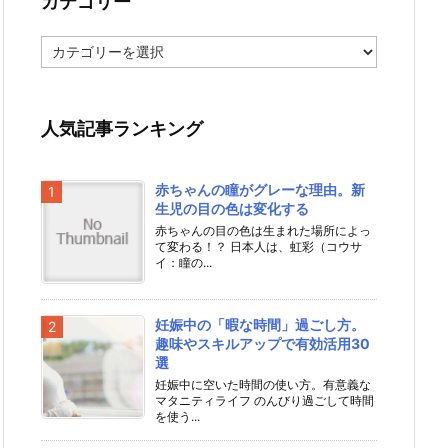
カテゴリー
カ
テ
ゴ
リ
ー
人気記事ランキング
赤ちゃんの瞳がグレーな理由。新
生児の目の色は変化する
赤ちゃんの目の色は生まれた場所によっ
て変わる！？ 日本人は、虹彩（コウサ
イ：瞳の...
妊娠中の「暇な時間」過ごし方。
趣味やスキルアップで有効活用30
選
妊娠中に空いた時間の使い方。有意義な
マタニティライフ のんびり過ごして時間
を使う...