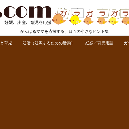
がんばるママを応援する、日々の小さなヒント集
と育児
妊活（妊娠するための活動）
妊娠／育児用語
ガ