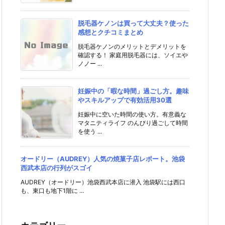
脱毛器ケノンは買って大丈夫？使った
感想とクチコミまとめ
脱毛器ケノンのメリットとデメリットを
確認する！ 家庭用脱毛器には、ソイエや
ノノー ...
妊娠中の「暇な時間」過ごし方。趣味
やスキルアップで有効活用30選
妊娠中に空いた時間の使い方。有意義な
マタニティライフ のんびり過ごして時間
を使う ...
オードリー（AUDREY）人気の焼菓子店レポート。池袋
西武本店の行列がスゴイ
AUDREY（オードリー）池袋西武本店に潜入 池袋駅には西口
も、東口も地下1階に ...