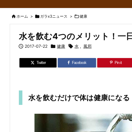

ホーム
>

ガラx3ニュース
>

健康
水を飲む4つのメリット！一

2017-07-22

健康

水
,
風邪
Twitter
Facebook
Pin it
水を飲むだけで体は健康になる