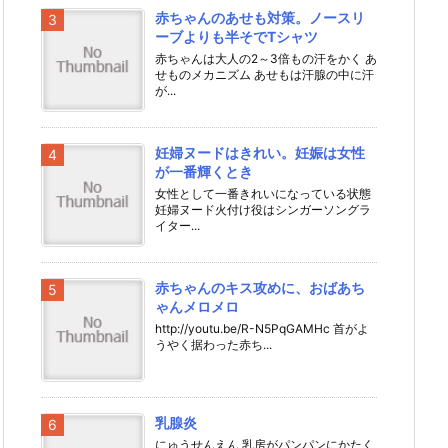
赤ちゃんのあせも対策。ノースリ
ーブよりも半そでTシャツ
赤ちゃんは大人の2～3倍もの汗をかく あ
せものメカニズム あせもは汗腺の中に汗
が...
妊婦ヌードはきれい。妊娠は女性
が一番輝くとき
女性として一番きれいになっている状態
妊婦ヌード火付け役はシンガーソングラ
イター...
赤ちゃんのキス攻めに、おばあち
ゃんメロメロ
http://youtu.be/R-N5PqGAMHc 首がよ
うやく据わった赤ち...
乳腺炎
にゅうせんえん 乳房がパンパンにかたく