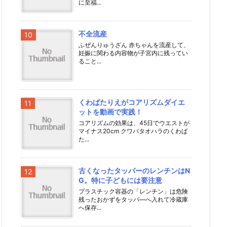
に至福...
不全流産
ふぜんりゅうざん 赤ちゃんを流産して、
妊娠に関わる内容物が子宮内に残ってい
ること...
くわばたりえがコアリズムダイエ
ットを動画で実践！
コアリズムの効果は、45日でウエストが
マイナス20cm クワバタオハラのくわば
た...
古くなったタッパーのレンチンはN
G。特に子どもには要注意
プラスチック容器の「レンチン」は危険
残ったおかずをタッパ―へ入れて冷蔵庫
へ保存...