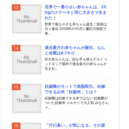
世界で一番小さい赤ちゃんは、25
0gのステーキと同じ大きさで生ま
れた！
世界で最も小さな赤ちゃん誕生！技術は
日々進化 2006年の10月に慶応大病院で
体...
過去最大の赤ちゃんが誕生。なん
と体重は8.7キロ
巨大赤ちゃんは、顔も手も体もデカイ イ
ンドネシア国内で過去最大の赤ちゃんが
生まれ...
妊娠菌がネットで高額取引。妊娠
できるお米「妊娠米」とは？
妊娠菌は妊娠できる米ではない 妊娠菌が
ついた妊娠米 メルカリで大人気 みなさん
メ...
「汗の臭い」が気になる。その原