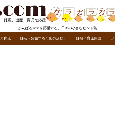
がんばるママを応援する、日々の小さなヒント集
と育児
妊活（妊娠するための活動）
妊娠／育児用語
ガ