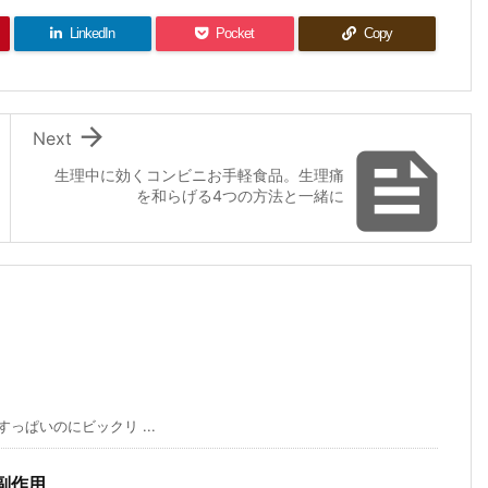
LinkedIn
Pocket
Copy

Next

生理中に効くコンビニお手軽食品。生理痛
を和らげる4つの方法と一緒に
ぱいのにビックリ ...
副作用