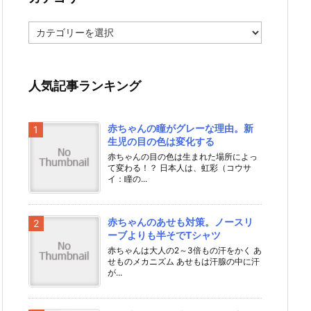
カ
テ
ゴ
リ
ー
人気記事ランキング
赤ちゃんの瞳がグレーな理由。新
生児の目の色は変化する
赤ちゃんの目の色は生まれた場所によっ
て変わる！？ 日本人は、虹彩（コウサ
イ：瞳の...
赤ちゃんのあせも対策。ノースリ
ーブよりも半そでTシャツ
赤ちゃんは大人の2～3倍もの汗をかく あ
せものメカニズム あせもは汗腺の中に汗
が...