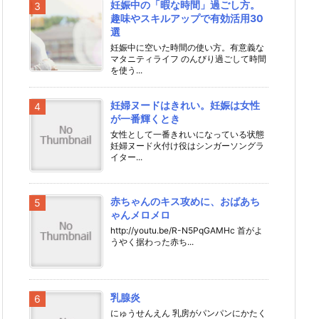
妊娠中の「暇な時間」過ごし方。
趣味やスキルアップで有効活用30
選
妊娠中に空いた時間の使い方。有意義な
マタニティライフ のんびり過ごして時間
を使う...
妊婦ヌードはきれい。妊娠は女性
が一番輝くとき
女性として一番きれいになっている状態
妊婦ヌード火付け役はシンガーソングラ
イター...
赤ちゃんのキス攻めに、おばあち
ゃんメロメロ
http://youtu.be/R-N5PqGAMHc 首がよ
うやく据わった赤ち...
乳腺炎
にゅうせんえん 乳房がパンパンにかたく