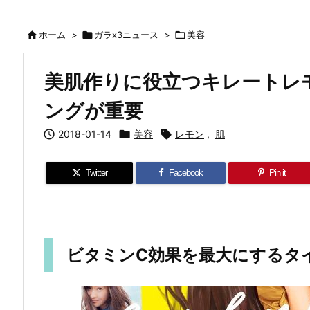

ホーム
>

ガラx3ニュース
>

美容
美肌作りに役立つキレートレモ
ングが重要

2018-01-14

美容

レモン
,
肌
Twitter
Facebook
Pin it
ビタミンC効果を最大にするタ