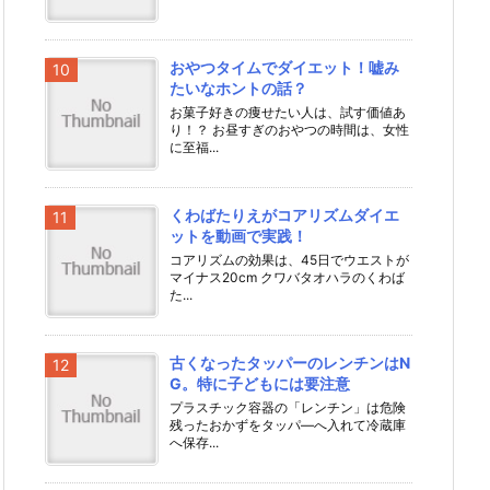
おやつタイムでダイエット！嘘み
たいなホントの話？
お菓子好きの痩せたい人は、試す価値あ
り！？ お昼すぎのおやつの時間は、女性
に至福...
くわばたりえがコアリズムダイエ
ットを動画で実践！
コアリズムの効果は、45日でウエストが
マイナス20cm クワバタオハラのくわば
た...
古くなったタッパーのレンチンはN
G。特に子どもには要注意
プラスチック容器の「レンチン」は危険
残ったおかずをタッパ―へ入れて冷蔵庫
へ保存...