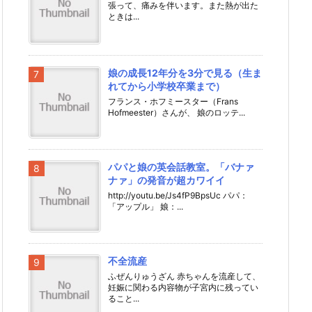
張って、痛みを伴います。また熱が出た
ときは...
娘の成長12年分を3分で見る（生ま
れてから小学校卒業まで）
フランス・ホフミースター（Frans
Hofmeester）さんが、 娘のロッテ...
パパと娘の英会話教室。「バナァ
ナァ」の発音が超カワイイ
http://youtu.be/Js4fP9BpsUc パパ：
「アップル」 娘：...
不全流産
ふぜんりゅうざん 赤ちゃんを流産して、
妊娠に関わる内容物が子宮内に残ってい
ること...