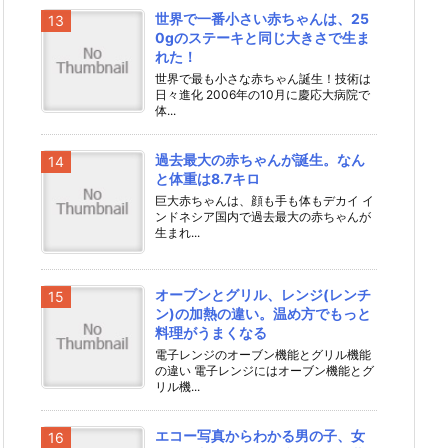
世界で一番小さい赤ちゃんは、25
0gのステーキと同じ大きさで生ま
れた！
世界で最も小さな赤ちゃん誕生！技術は
日々進化 2006年の10月に慶応大病院で
体...
過去最大の赤ちゃんが誕生。なん
と体重は8.7キロ
巨大赤ちゃんは、顔も手も体もデカイ イ
ンドネシア国内で過去最大の赤ちゃんが
生まれ...
オーブンとグリル、レンジ(レンチ
ン)の加熱の違い。温め方でもっと
料理がうまくなる
電子レンジのオーブン機能とグリル機能
の違い 電子レンジにはオーブン機能とグ
リル機...
エコー写真からわかる男の子、女