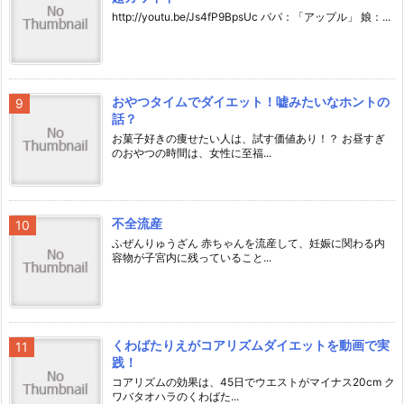
http://youtu.be/Js4fP9BpsUc パパ：「アップル」 娘：...
おやつタイムでダイエット！嘘みたいなホントの
話？
お菓子好きの痩せたい人は、試す価値あり！？ お昼すぎ
のおやつの時間は、女性に至福...
不全流産
ふぜんりゅうざん 赤ちゃんを流産して、妊娠に関わる内
容物が子宮内に残っていること...
くわばたりえがコアリズムダイエットを動画で実
践！
コアリズムの効果は、45日でウエストがマイナス20cm ク
ワバタオハラのくわばた...