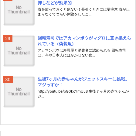
押しなどが効果的
咳を放っておくと危ない！長引くときには要注意 咳が止
まらなくてつらい体験をしたこ...
回転寿司ではアカマンボウがマグロに置き換えら
れている（偽装魚）
アカマンボウは寿司屋と消費者に認められる 回転寿司
は、今や日本人にはかかせない食...
生後7ヶ月の赤ちゃんがジェットスキーに挑戦。
マジっすか！
http://youtu.be/pG0kcYrhUu8 生後７ヶ月の赤ちゃんが
ジ...