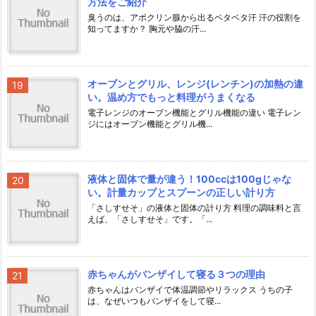
方法をご紹介
臭うのは、アポクリン腺から出るベタベタ汗 汗の役割を
知ってますか？ 胸元や脇の汗...
オーブンとグリル、レンジ(レンチン)の加熱の違
い。温め方でもっと料理がうまくなる
電子レンジのオーブン機能とグリル機能の違い 電子レン
ジにはオーブン機能とグリル機...
液体と固体で量が違う！100ccは100gじゃな
い。計量カップとスプーンの正しい計り方
「さしすせそ」の液体と固体の計り方 料理の調味料と言
えば、「さしすせそ」です。「...
赤ちゃんがバンザイして寝る３つの理由
赤ちゃんはバンザイで体温調節やリラックス うちの子
は、なぜいつもバンザイをして寝...