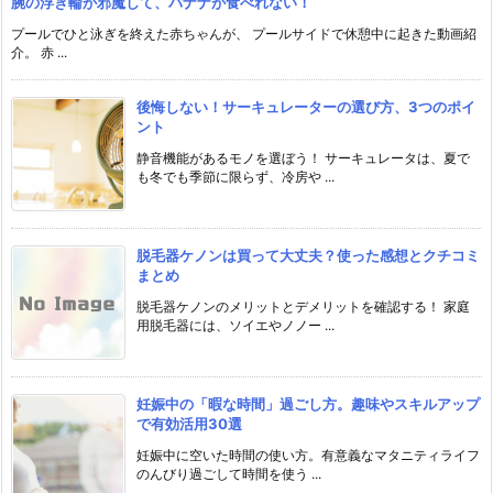
腕の浮き輪が邪魔して、バナナが食べれない！
プールでひと泳ぎを終えた赤ちゃんが、 プールサイドで休憩中に起きた動画紹
介。 赤 ...
後悔しない！サーキュレーターの選び方、3つのポイ
ント
静音機能があるモノを選ぼう！ サーキュレータは、夏で
も冬でも季節に限らず、冷房や ...
脱毛器ケノンは買って大丈夫？使った感想とクチコミ
まとめ
脱毛器ケノンのメリットとデメリットを確認する！ 家庭
用脱毛器には、ソイエやノノー ...
妊娠中の「暇な時間」過ごし方。趣味やスキルアップ
で有効活用30選
妊娠中に空いた時間の使い方。有意義なマタニティライフ
のんびり過ごして時間を使う ...