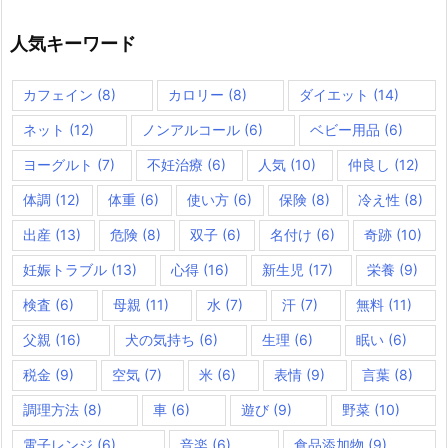
人気キーワード
カフェイン
(8)
カロリー
(8)
ダイエット
(14)
ネット
(12)
ノンアルコール
(6)
ベビー用品
(6)
ヨーグルト
(7)
不妊治療
(6)
人気
(10)
仲良し
(12)
体調
(12)
体重
(6)
使い方
(6)
保険
(8)
冷え性
(8)
出産
(13)
危険
(8)
双子
(6)
名付け
(6)
奇跡
(10)
妊娠トラブル
(13)
心得
(16)
新生児
(17)
栄養
(9)
検査
(6)
母親
(11)
水
(7)
汗
(7)
無料
(11)
父親
(16)
犬の気持ち
(6)
生理
(6)
眠い
(6)
税金
(9)
空気
(7)
米
(6)
表情
(9)
言葉
(8)
調理方法
(8)
車
(6)
遊び
(9)
野菜
(10)
電子レンジ
(6)
音楽
(6)
食品添加物
(9)