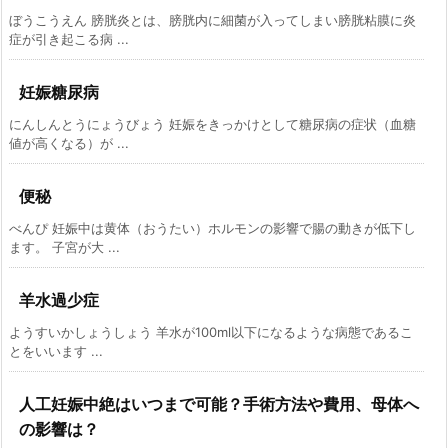
ぼうこうえん 膀胱炎とは、膀胱内に細菌が入ってしまい膀胱粘膜に炎
症が引き起こる病 ...
妊娠糖尿病
にんしんとうにょうびょう 妊娠をきっかけとして糖尿病の症状（血糖
値が高くなる）が ...
便秘
べんぴ 妊娠中は黄体（おうたい）ホルモンの影響で腸の動きが低下し
ます。 子宮が大 ...
羊水過少症
ようすいかしょうしょう 羊水が100ml以下になるような病態であるこ
とをいいます ...
人工妊娠中絶はいつまで可能？手術方法や費用、母体へ
の影響は？