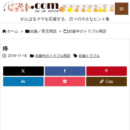

がんばるママを応援する、日々の小さなヒント集

メニュ

ホーム
>

妊娠／育児用語
>

妊娠中のトラブル用語

サイド
痔


2016-11-18

妊娠中のトラブル用語

妊娠トラブル
前へ

次へ

Copy
検索