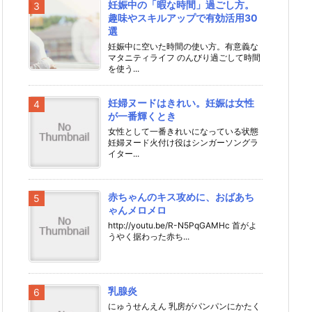
妊娠中の「暇な時間」過ごし方。
趣味やスキルアップで有効活用30
選
妊娠中に空いた時間の使い方。有意義な
マタニティライフ のんびり過ごして時間
を使う...
妊婦ヌードはきれい。妊娠は女性
が一番輝くとき
女性として一番きれいになっている状態
妊婦ヌード火付け役はシンガーソングラ
イター...
赤ちゃんのキス攻めに、おばあち
ゃんメロメロ
http://youtu.be/R-N5PqGAMHc 首がよ
うやく据わった赤ち...
乳腺炎
にゅうせんえん 乳房がパンパンにかたく