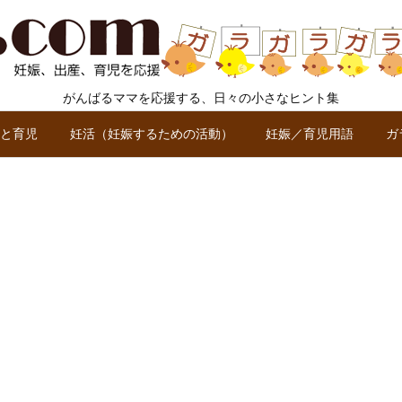
がんばるママを応援する、日々の小さなヒント集
と育児
妊活（妊娠するための活動）
妊娠／育児用語
ガ