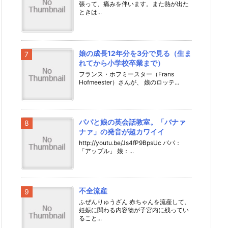
張って、痛みを伴います。また熱が出た
ときは...
娘の成長12年分を3分で見る（生ま
れてから小学校卒業まで）
フランス・ホフミースター（Frans
Hofmeester）さんが、 娘のロッテ...
パパと娘の英会話教室。「バナァ
ナァ」の発音が超カワイイ
http://youtu.be/Js4fP9BpsUc パパ：
「アップル」 娘：...
不全流産
ふぜんりゅうざん 赤ちゃんを流産して、
妊娠に関わる内容物が子宮内に残ってい
ること...