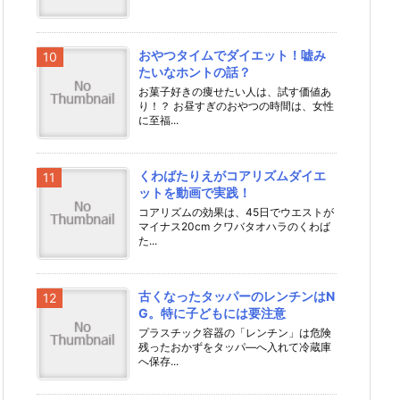
おやつタイムでダイエット！嘘み
たいなホントの話？
お菓子好きの痩せたい人は、試す価値あ
り！？ お昼すぎのおやつの時間は、女性
に至福...
くわばたりえがコアリズムダイエ
ットを動画で実践！
コアリズムの効果は、45日でウエストが
マイナス20cm クワバタオハラのくわば
た...
古くなったタッパーのレンチンはN
G。特に子どもには要注意
プラスチック容器の「レンチン」は危険
残ったおかずをタッパ―へ入れて冷蔵庫
へ保存...