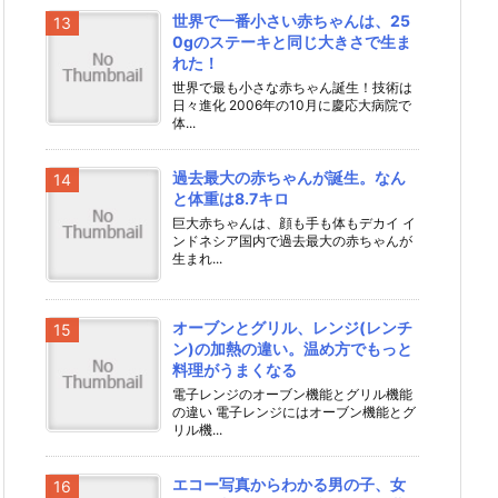
世界で一番小さい赤ちゃんは、25
0gのステーキと同じ大きさで生ま
れた！
世界で最も小さな赤ちゃん誕生！技術は
日々進化 2006年の10月に慶応大病院で
体...
過去最大の赤ちゃんが誕生。なん
と体重は8.7キロ
巨大赤ちゃんは、顔も手も体もデカイ イ
ンドネシア国内で過去最大の赤ちゃんが
生まれ...
オーブンとグリル、レンジ(レンチ
ン)の加熱の違い。温め方でもっと
料理がうまくなる
電子レンジのオーブン機能とグリル機能
の違い 電子レンジにはオーブン機能とグ
リル機...
エコー写真からわかる男の子、女