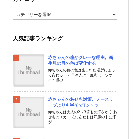
カ
テ
ゴ
リ
ー
人気記事ランキング
赤ちゃんの瞳がグレーな理由。新
生児の目の色は変化する
赤ちゃんの目の色は生まれた場所によっ
て変わる！？ 日本人は、虹彩（コウサ
イ：瞳の...
赤ちゃんのあせも対策。ノースリ
ーブよりも半そでTシャツ
赤ちゃんは大人の2～3倍もの汗をかく あ
せものメカニズム あせもは汗腺の中に汗
が...